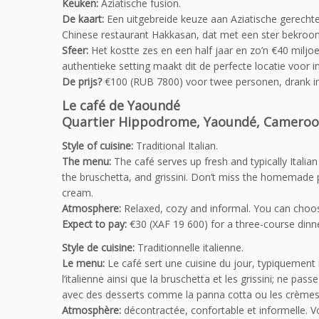
Keuken:
Aziatische fusion.
De kaart:
Een uitgebreide keuze aan Aziatische gerecht
Chinese restaurant Hakkasan, dat met een ster bekroond
Sfeer:
Het kostte zes en een half jaar en zo’n €40 miljoe
authentieke setting maakt dit de perfecte locatie voor 
De prijs?
€100 (RUB 7800) voor twee personen, drank i
Le café de Yaoundé
Quartier Hippodrome, Yaoundé, Camero
Style of cuisine:
Traditional Italian.
The menu:
The café serves up fresh and typically Italian
the bruschetta, and grissini. Don’t miss the homemade 
cream.
Atmosphere:
Relaxed, cozy and informal. You can choose
Expect to pay:
€30 (XAF 19 600) for a three-course dinne
Style de cuisine:
Traditionnelle italienne.
Le menu:
Le café sert une cuisine du jour, typiquement i
l’italienne ainsi que la bruschetta et les grissini; ne p
avec des desserts comme la panna cotta ou les crèmes
Atmosphère:
décontractée, confortable et informelle. Vou