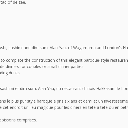
tad of de zee.
g sushi, sashimi and dim sum. Alan Yau, of Wagamama and London’s H
n to complete the construction of this elegant baroque-style restauran
te dinners for couples or small dinner parties.
ding drinks.
, sashimi et dim sum. Alan Yau, du restaurant chinois Hakkasan de Lon
ns le plus pur style baroque a pris six ans et demi et un investissem
 cet endroit un lieu magique pour les dîners en tête à tête ou en peti
boissons comprises.