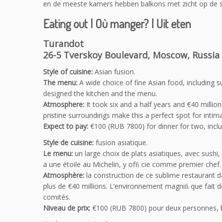
en de meeste kamers hebben balkons met zicht op de s
Eating out | Où manger? | Uit eten
Turandot
26-5 Tverskoy Boulevard, Moscow, Russia
Style of cuisine:
Asian fusion.
The menu:
A wide choice of fine Asian food, includin
designed the kitchen and the menu.
Atmosphere:
It took six and a half years and €40 millio
pristine surroundings make this a perfect spot for intima
Expect to pay:
€100 (RUB 7800) for dinner for two, inclu
Style de cuisine:
fusion asiatique.
Le menu:
un large choix de plats asiatiques, avec sushi
a une étoile au Michelin, y ofﬁ cie comme premier chef.
Atmosphère:
la construction de ce sublime restaurant da
plus de €40 millions. L’environnement magniﬁ que fait de
comités.
Niveau de prix:
€100 (RUB 7800) pour deux personnes, 