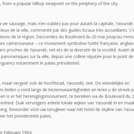
, from a popular hilltop viewpoint on the periphery of the city.
a vie sauvage, mais n’en oubliez pas pour autant la capitale, Yaoundé.
lieux de la ville, commenté par des guides locaux très accueillants. C’
ations de la région. Descendez du Boulevard du 20 mai jusqu’au mo
ulture camerounaise – ce monument symbolise l’unité française, anglais
ers proches de Yaoundé, reﬂ ets de la diversité de la société. Avant d
 panoramiques sur la ville, depuis une colline réputée pour le point de
tinguerez notamment le palais présidentiel.
, maar vergeet ook de hoofdstad, Yaoundé, niet. De vriendelijke en
s leiden u rond langs de bezienswaardigheden en leren u de streek p
en is er het herenigingsmonument, te bereiken via de Boulevard du 2
nheid. Duik vervolgens enkele lokale wijken van Yaoundé in en maak
ving. Bewonder vóór uw terugkeer naar het hotel de skyline van Yao
r het presidentiële paleis.
in February 1964.