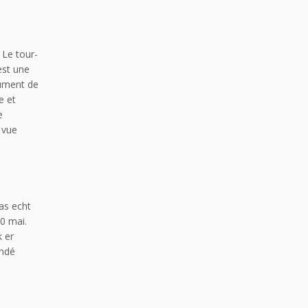
 Le tour-
est une
nument de
e et
e
 vue
as echt
0 mai.
 er
undé