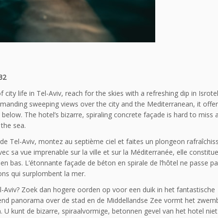
32
city life in Tel-Aviv, reach for the skies with a refreshing dip in Isrot
mmanding sweeping views over the city and the Mediterranean, it offe
 below. The hotel’s bizarre, spiraling concrete façade is hard to miss
 the sea.
e de Tel-Aviv, montez au septième ciel et faites un plongeon rafraîchi
Avec sa vue imprenable sur la ville et sur la Méditerranée, elle constitu
e en bas. L’étonnante façade de béton en spirale de l’hôtel ne passe p
ons qui surplombent la mer.
-Aviv? Zoek dan hogere oorden op voor een duik in het fantastische
kend panorama over de stad en de Middellandse Zee vormt het zwem
n. U kunt de bizarre, spiraalvormige, betonnen gevel van het hotel nie