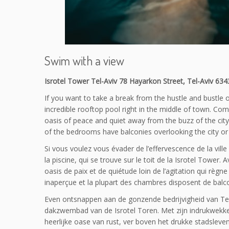
Swim with a view
Isrotel Tower Tel-Aviv 78 Hayarkon Street, Tel-Aviv 634
If you want to take a break from the hustle and bustle of 
incredible rooftop pool right in the middle of town. Co
oasis of peace and quiet away from the buzz of the city
of the bedrooms have balconies overlooking the city or
Si vous voulez vous évader de l’effervescence de la vill
la piscine, qui se trouve sur le toit de la Isrotel Tower. 
oasis de paix et de quiétude loin de l’agitation qui règn
inaperçue et la plupart des chambres disposent de balc
Even ontsnappen aan de gonzende bedrijvigheid van Tel
dakzwembad van de Isrotel Toren. Met zijn indrukwek
heerlijke oase van rust, ver boven het drukke stadsleve