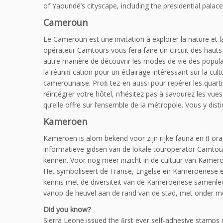
of Yaoundé’s cityscape, including the presidential palace
Cameroun
Le Cameroun est une invitation à explorer la nature et l
opérateur Camtours vous fera faire un circuit des hauts 
autre manière de découvrir les modes de vie des popul
la réuniﬁ cation pour un éclairage intéressant sur la c
camerounaise. Proﬁ tez-en aussi pour repérer les quarti
réintégrer votre hôtel, n’hésitez pas à savourez les vues
qu’elle offre sur l’ensemble de la métropole. Vous y dis
Kameroen
Kameroen is alom bekend voor zijn rijke fauna en ﬂ ora
informatieve gidsen van de lokale touroperator Camtour
kennen. Voor nog meer inzicht in de cultuur van Kamero
Het symboliseert de Franse, Engelse en Kameroenese ee
kennis met de diversiteit van de Kameroenese samenle
vanop de heuvel aan de rand van de stad, met onder mee
Did you know?
Sierra Leone issued the ﬁrst ever self-adhesive stamps 