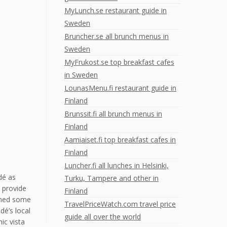
MyLunch.se restaurant guide in
Sweden
Bruncher.se all brunch menus in
Sweden
MyFrukost.se top breakfast cafes
in Sweden
LounasMenu.fi restaurant guide in
Finland
Brunssit.fi all brunch menus in
Finland
Aamiaiset.fi top breakfast cafes in
Finland
Luncher.fi all lunches in Helsinki,
dé as
Turku, Tampere and other in
d provide
Finland
 shed some
TravelPriceWatch.com travel price
é’s local
guide all over the world
ic vista