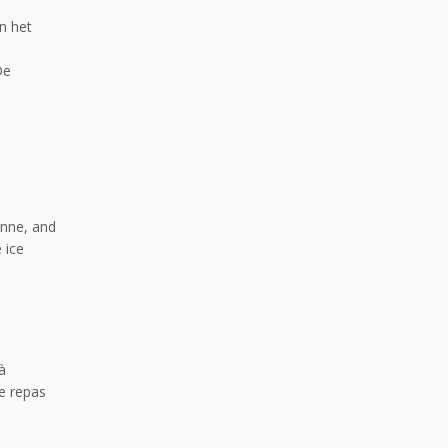
n het
De
enne, and
 ice
à
le repas