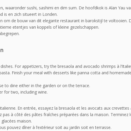
en, waaronder sushi, sashimi en dim sum. De hoofdkok is Alan Yau va
 is en zich situeert in Londen.
n om de bouw van dit elegante restaurant in barokstijl te voltooien. 
intieme etentjes van koppels of kleine gezelschappen.
nbegrepen.
on
 dishes. For appetizers, try the bresaola and avocado shrimps à l’Itali
pasta. Finish your meal with desserts like panna cotta and homemade
 to dine either in the garden or on the terrace.
r for two, including wine.
talienne. En entrée, essayez la bresaola et les avocats aux crevettes 
assez pas à côté des pâtes fraîches préparées dans la maison. Terminez 
 glacées maison.
s pouvez dîner à l’extérieur soit au jardin soit en terrasse.