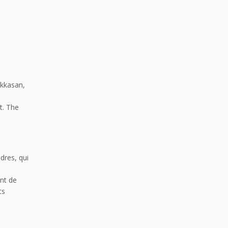
akkasan,
t. The
dres, qui
ent de
ts