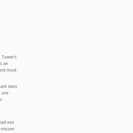
el Tower’s
rs an
 and most
ssant dans
e une
as
bad een
t missen